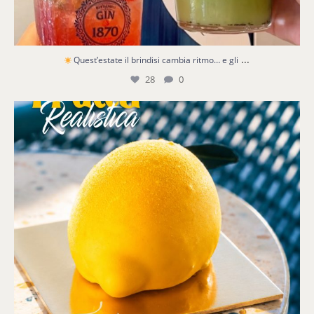
...
Quest’estate il brindisi cambia ritmo… e gli
28
0
Quando un dessert sembra un limone appena
...
2
0