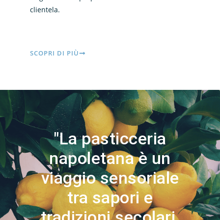
clientela.
SCOPRI DI PIÙ
"La pasticceria
napoletana è un
viaggio sensoriale
tra sapori e
tradizioni secolari,