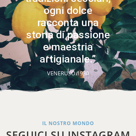
ogni dolce
racconta una
storia di passione
e maestria
artigianale.”
VENERUSO 1930
IL NOSTRO MONDO
SEGUICI SU INSTAGRAM