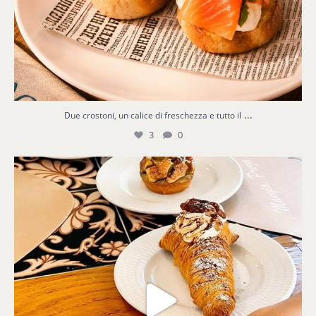
...
Due crostoni, un calice di freschezza e tutto il
3
0
Quattro dolci, un solo finale: impossibile
...
8
0