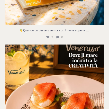
...
Quando un dessert sembra un limone appena
2
0
Due crostoni, un calice di freschezza e tutto il
...
3
0