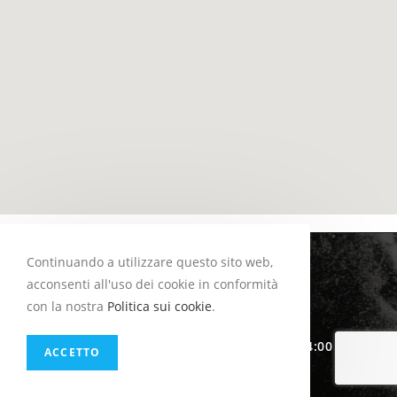
Continuando a utilizzare questo sito web,
ORARI DI APERTURA
acconsenti all'uso dei cookie in conformità
con la nostra
Politica sui cookie
.
Lunedì – Venerdì
dalle 07:00 alle 24:00
ACCETTO
GIORNO DI CHIUSURA
Martedì
Dal 30/05 al 30/09