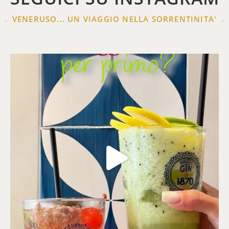
VENERUSO... UN VIAGGIO NELLA SORRENTINITA'
Quest’estate il brindisi cambia ritmo… e gli
...
28
0